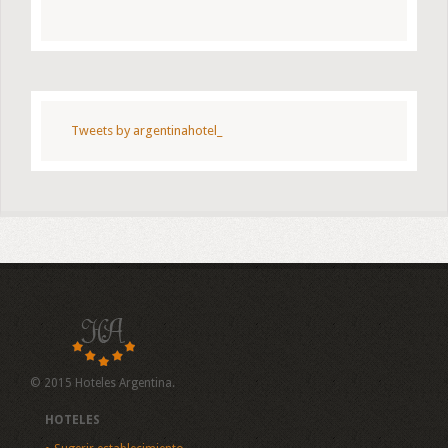
Tweets by argentinahotel_
© 2015 Hoteles Argentina.
HOTELES