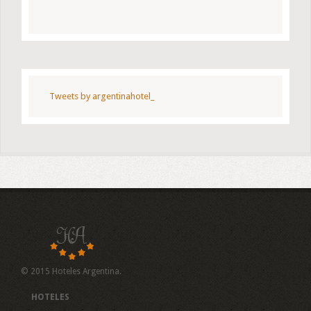
Tweets by argentinahotel_
© 2015 Hoteles Argentina.
HOTELES