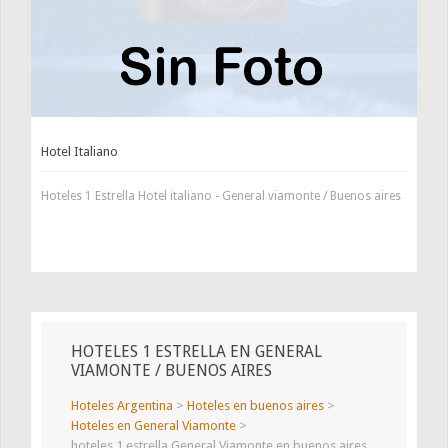
Hotel Italiano
Hoteles 1 Estrella Hotel italiano - General viamonte / Buenos aires
HOTELES 1 ESTRELLA EN GENERAL
VIAMONTE / BUENOS AIRES
Hoteles Argentina
>
Hoteles en buenos aires
>
Hoteles en General Viamonte
>
hoteles 1 estrella General Viamonte en buenos aires