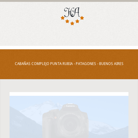
CABAÑAS COMPLEJO PUNTA RUBIA - PATAGONES - BUENOS AIRES