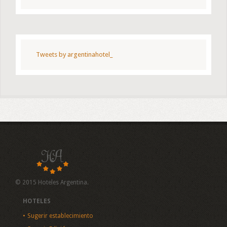
Tweets by argentinahotel_
© 2015 Hoteles Argentina.
HOTELES
Sugerir establecimiento