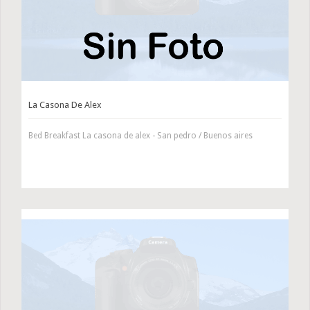
La Casona De Alex
Bed Breakfast La casona de alex - San pedro / Buenos aires