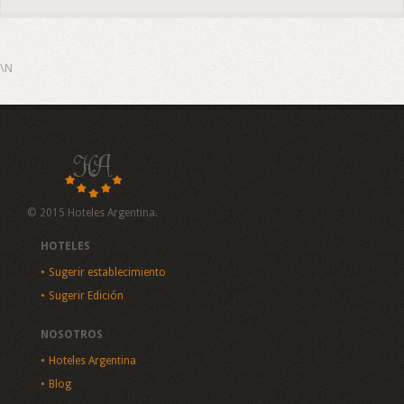
\N
© 2015 Hoteles Argentina.
HOTELES
Sugerir establecimiento
Sugerir Edición
NOSOTROS
Hoteles Argentina
Blog