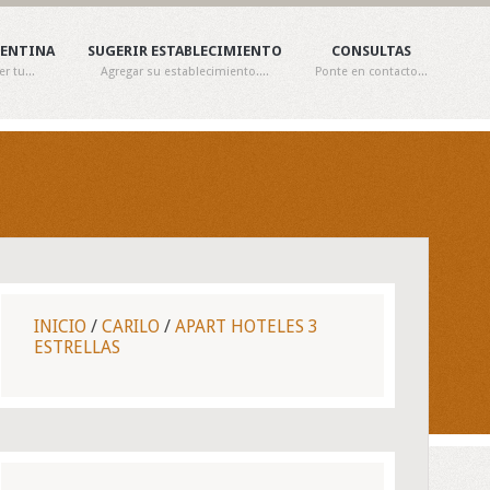
GENTINA
SUGERIR ESTABLECIMIENTO
CONSULTAS
 tu...
Agregar su establecimiento....
Ponte en contacto...
INICIO
/
CARILO
/
APART HOTELES 3
ESTRELLAS