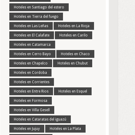
Hoteles en Santiago del estero
Hoteles en Tierra del fuego
Hoteles en Las Leñas
Hoteles en La Rioja
Hoteles en El Calafate
Hoteles en Carilo
Hoteles en Catamarca
Hoteles en Cerro Bayo
Hoteles en Chaco
Hoteles en Chapelco
Hoteles en Chubut
Hoteles en Cordoba
Hoteles en Corrientes
Hoteles en Entre Rios
Hoteles en Esquel
Hoteles en Formosa
Hoteles en Villa Gesell
Hoteles en Cataratas del iguazú
Hoteles en Jujuy
Hoteles en La Plata