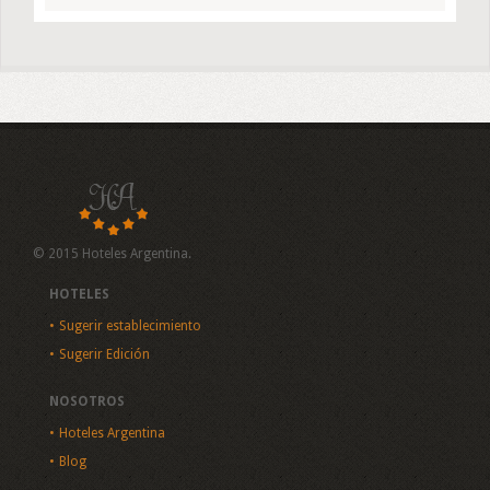
© 2015 Hoteles Argentina.
HOTELES
Sugerir establecimiento
Sugerir Edición
NOSOTROS
Hoteles Argentina
Blog