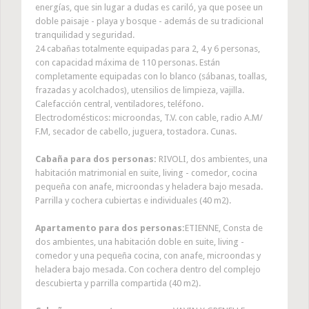
energías, que sin lugar a dudas es cariló, ya que posee un
doble paisaje - playa y bosque - además de su tradicional
tranquilidad y seguridad.
24 cabañas totalmente equipadas para 2, 4 y 6 personas,
con capacidad máxima de 110 personas. Están
completamente equipadas con lo blanco (sábanas, toallas,
frazadas y acolchados), utensilios de limpieza, vajilla.
Calefacción central, ventiladores, teléfono.
Electrodomésticos: microondas, T.V. con cable, radio A.M/
F.M, secador de cabello, juguera, tostadora. Cunas.
Cabaña para dos personas:
RIVOLI, dos ambientes, una
habitación matrimonial en suite, living - comedor, cocina
pequeña con anafe, microondas y heladera bajo mesada.
Parrilla y cochera cubiertas e individuales (40 m2).
Apartamento para dos personas:
ETIENNE, Consta de
dos ambientes, una habitación doble en suite, living -
comedor y una pequeña cocina, con anafe, microondas y
heladera bajo mesada. Con cochera dentro del complejo
descubierta y parrilla compartida (40 m2).