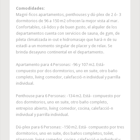
Comodidades:
Magní-ficos apartamentos, penthouses y dú-plex de 2 ó- 3
dormitorios de 96 a 150 m2 ofrecen la mejor vista al mar.
Confortables, cá-lidos y de buen gusto, el alquiler de los
departamentos cuenta con servicios de sauna, de gym, de
pileta climatizada in-out e hidromasaje que hará-n de su
estadí-a un momento singular de placer y de relax. Se
brinda desayuno continental en el departamento.
Apartamento para 4 Personas:
-
96 y 107 m2. Está-
compuesto por dos dormitorios, uno en suite, otro baño
completo, living comedor, calefacció-n individual y parrilla
individual.
Penthouse para 6 Personas:
-
134 m2. Está- compuesto por
dos dormitorios, uno en suite, otro baño completo,
entrepiso abierto, living comedor, cocina, calefacció-n
individual y parrilla individual.
Dú-plex para 6 Personas:
-
150 m2. Está- compuesto por tres
dormitorios, uno en suite, dos baños completos, toilet,
playroom, living comedor, cocina, calefacció-n individual y