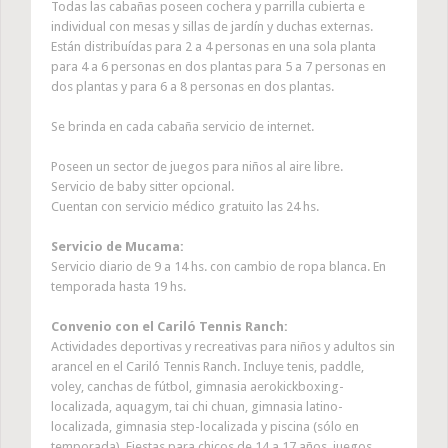
Todas las cabañas poseen cochera y parrilla cubierta e
individual con mesas y sillas de jardín y duchas externas.
Están distribuídas para 2 a 4 personas en una sola planta
para 4 a 6 personas en dos plantas para 5 a 7 personas en
dos plantas y para 6 a 8 personas en dos plantas.
Se brinda en cada cabaña servicio de internet.
Poseen un sector de juegos para niños al aire libre.
Servicio de baby sitter opcional.
Cuentan con servicio médico gratuito las 24 hs.
Servicio de Mucama:
Servicio diario de 9 a 14 hs. con cambio de ropa blanca. En
temporada hasta 19 hs.
Convenio con el Cariló Tennis Ranch:
Actividades deportivas y recreativas para niños y adultos sin
arancel en el Cariló Tennis Ranch. Incluye tenis, paddle,
voley, canchas de fútbol, gimnasia aerokickboxing-
localizada, aquagym, tai chi chuan, gimnasia latino-
localizada, gimnasia step-localizada y piscina (sólo en
temporada). Fiestas para chicos de 14 a 17 años, juegos