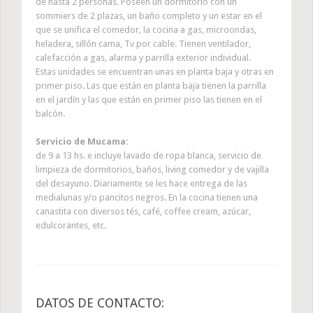
de hasta 2 personas. Poseen un dormitorio con un
sommiers de 2 plazas, un baño completo y un estar en el
que se unifica el comedor, la cocina a gas, microondas,
heladera, sillón cama, Tv por cable. Tienen ventilador,
calefacción a gas, alarma y parrilla exterior individual.
Estas unidades se encuentran unas en planta baja y otras en
primer piso. Las que están en planta baja tienen la parrilla
en el jardín y las que están en primer piso las tienen en el
balcón.
Servicio de Mucama:
de 9 a 13 hs. e incluye lavado de ropa blanca, servicio de
limpieza de dormitorios, baños, living comedor y de vajilla
del desayuno. Diariamente se les hace entrega de las
medialunas y/o pancitos negros. En la cocina tienen una
canastita con diversos tés, café, coffee cream, azúcar,
edulcorantes, etc.
DATOS DE CONTACTO: