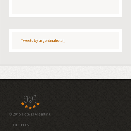
Tweets by argentinahotel_
© 2015 Hoteles Argentina.
HOTELES