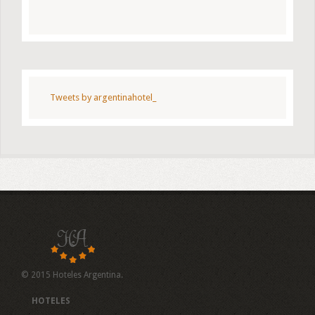
Tweets by argentinahotel_
© 2015 Hoteles Argentina.
HOTELES