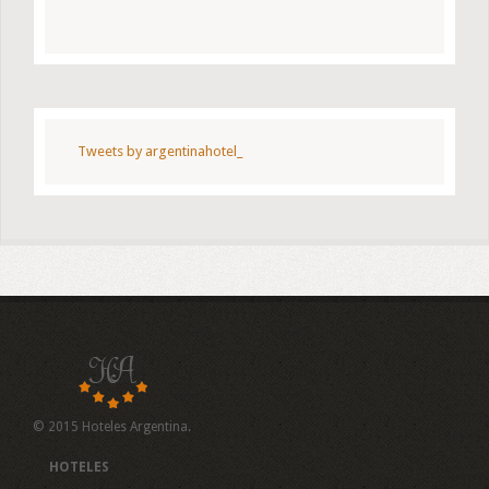
Tweets by argentinahotel_
© 2015 Hoteles Argentina.
HOTELES