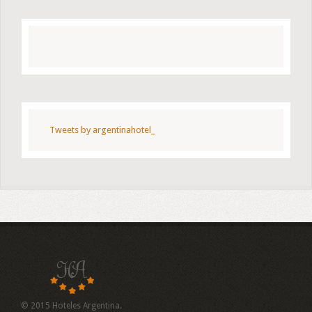
Tweets by argentinahotel_
© 2015 Hoteles Argentina.