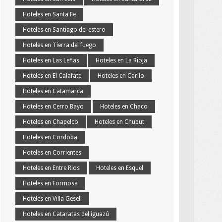
Hoteles en Santa Fe
Hoteles en Santiago del estero
Hoteles en Tierra del fuego
Hoteles en Las Leñas
Hoteles en La Rioja
Hoteles en El Calafate
Hoteles en Carilo
Hoteles en Catamarca
Hoteles en Cerro Bayo
Hoteles en Chaco
Hoteles en Chapelco
Hoteles en Chubut
Hoteles en Cordoba
Hoteles en Corrientes
Hoteles en Entre Rios
Hoteles en Esquel
Hoteles en Formosa
Hoteles en Villa Gesell
Hoteles en Cataratas del iguazú