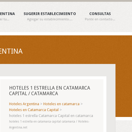
GENTINA
SUGERIR ESTABLECIMIENTO
CONSULTAS
 tu...
Agregar su establecimiento....
Ponte en contacto...
ENTINA
HOTELES 1 ESTRELLA EN CATAMARCA
CAPITAL / CATAMARCA
Hoteles Argentina
>
Hoteles en catamarca
>
Hoteles en Catamarca Capital
>
hoteles 1 estrella Catamarca Capital en catamarca
hoteles 1 estrella en catamarca capital catamarca / Hoteles-
Argentina.net