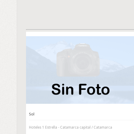
Sol
Hoteles 1 Estrella - Catamarca capital / Catamarca