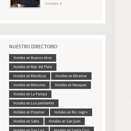
Estrellas: 4
NUESTRO DIRECTORIO
Hoteles en Buenos Aires
Hoteles en Mar del Plata
Hoteles en Mendoza
Hoteles en Miramar
Hoteles en Misiones
Hoteles en Neuquen
Hoteles en La Pampa
Hoteles en Los penitentes
Hoteles en Pinamar
Hoteles en Rio negro
Hoteles en Salta
Hoteles en San Juan
Hoteles en San Luis
Hoteles en Santa Cruz