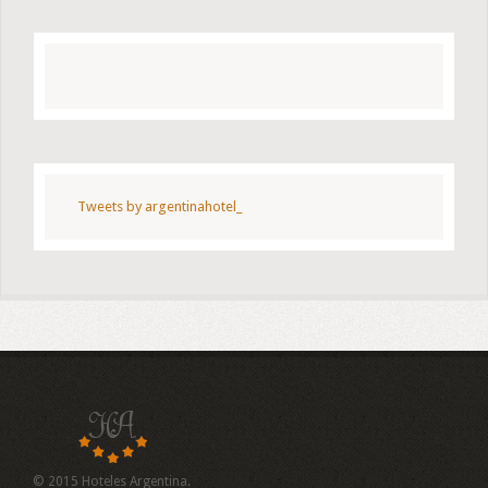
Tweets by argentinahotel_
© 2015 Hoteles Argentina.