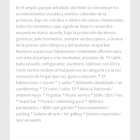
En el amplio parque arbolado del Hotel se concentran los
acontecimientos sociales y eventos culturales de la
provincia. Bajo las estrellas o dentro de carpas climatizadas,
todos los momentos que significan futuros recuerdos
encuentran marco acorde, bajo la protección de añosos
gomeros, palo borrachos, siempre verdes y pinos, a la vera
de la piscina semi olímpica y del exclusivo Acqua Bar.
Nuestras espaciosas habitaciones totalmente alfombradas,
con vista al parque y a las montañas, provistas de TV cable,
baño privado, refrigerador, escritorio, teléfono con DDI y
room service reciben al huésped con la categoría y a la vez
sensación de hogar que nos gusta compartir. * 37
habitaciones / rooms * 2 suites * Ambiente climatizado / air
conditioning * TV color / color TV * Música funcional /
ambient music * Frigobar * Room service * DDN / DDI / Fax
* Snack bar * Piscina / swimming pool * 4000 m2
parquizados / 4000 sqm garden * Estacionamiento /
parking * Galería de arte / Art gallery * Eventos especiales /
special events