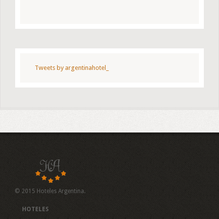
Tweets by argentinahotel_
© 2015 Hoteles Argentina.
HOTELES