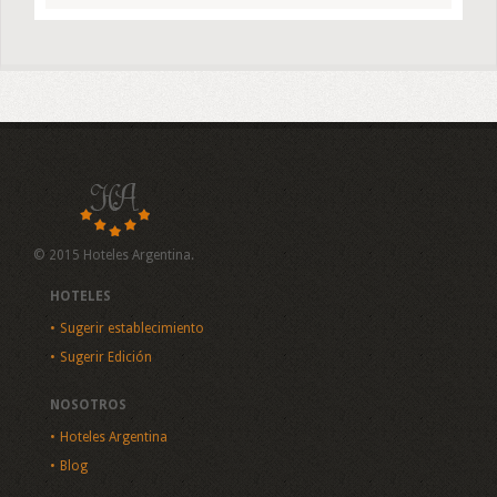
© 2015 Hoteles Argentina.
HOTELES
Sugerir establecimiento
Sugerir Edición
NOSOTROS
Hoteles Argentina
Blog