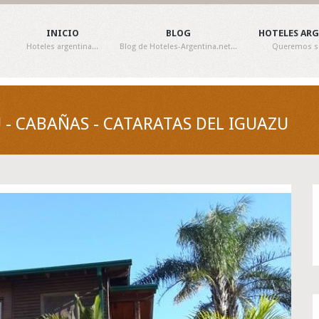
INICIO
BLOG
HOTELES AR
Hoteles argentina...
Blog de Hoteles-Argentina.net...
Queremos ser
 - CABAÑAS - CATARATAS DEL IGUAZU