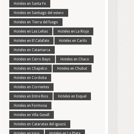
Hoteles en Santa Fe
Hoteles en Santiago del estero
Hoteles en Tierra del fuego
Hoteles en Las Leñas
Hoteles en La Rioja
Hoteles en El Calafate
Hoteles en Carilo
Hoteles en Catamarca
Hoteles en Cerro Bayo
Hoteles en Chaco
Hoteles en Chapelco
Hoteles en Chubut
Hoteles en Cordoba
Hoteles en Corrientes
Hoteles en Entre Rios
Hoteles en Esquel
Hoteles en Formosa
Hoteles en Villa Gesell
Hoteles en Cataratas del iguazú
Hoteles en Jujuy
Hoteles en La Plata