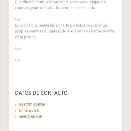
El jardin del frente y el bar son lugares para relajarse y
conocer gente de todos los confines del mundo.
\r\n
La cocina disponible las 24 hs. te permitirá preparar tus
propias comidas durante todo el dia con una hermosa vista
de la piscina.
\r\n
\r\n
DATOS DE CONTACTO:
54 3757 424336
el mensu 38
puerto iguazu