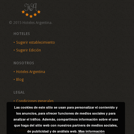
© 2015 Hoteles Argentina.
HOTELES
Sugerir establecimiento
Sugerir Edición
NOSOTROS
Hoteles Argentina
Blog
LEGAL
Condiciones generales
Las cookies de este sitio se usan para personalizar el contenido y
Política de privacidad
los anuncios, para ofrecer funciones de medios sociales y para
analizar el tráfico. Además, compartimos información sobre el uso
SITIO
que haga del sitio web con nuestros partners de medios sociales,
Consultas
de publicidad y de análisis web.
Mas información