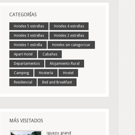
CATEGORÍAS
Hoteles 5 estrellas
Hoteles 4 estrellas
Hoteles 3 estrellas
Hoteles 2 estrellas
Hoteles 1 estrella
Hoteles sin categorizar
Apart Hotel
Cabañas
Departamentos
Alojamiento Rural
Camping
Hostería
Hostel
Residencial
Bed and Breakfast
MÁS VISITADOS
iguazu grand