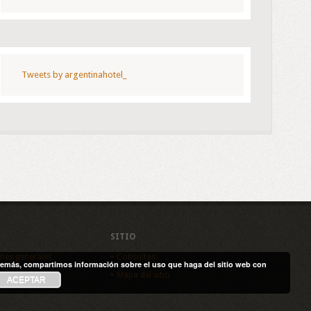
Tweets by argentinahotel_
SITIO
nes generales
Consultas
. Además, compartimos información sobre el uso que haga del sitio web con
de privacidad
Mapa del sitio
ACEPTAR