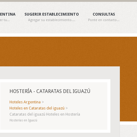
GENTINA
SUGERIR ESTABLECIMIENTO
CONSULTAS
 tu...
Agregar su establecimiento....
Ponte en contacto...
HOSTERÍA - CATARATAS DEL IGUAZÚ
Hoteles Argentina
>
Hoteles en Cataratas del iguazú
>
Cataratas del iguazú Hoteles en Hostería
Hosterías en Iguazú