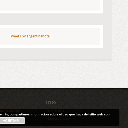
Tweets by argentinahotel_
SITIO
nes generales
Consultas
. Además, compartimos información sobre el uso que haga del sitio web con
de privacidad
Mapa del sitio
ACEPTAR