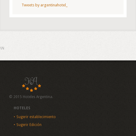
Tweets by argentinahotel_
\N
© 2015 Hoteles Argentina.
HOTELES
Sugerir establecimiento
Sugerir Edición