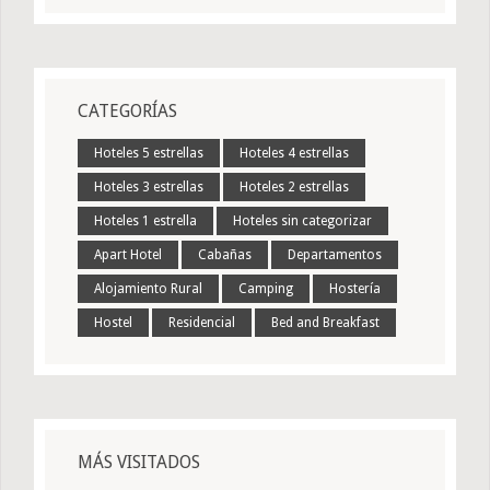
CATEGORÍAS
Hoteles 5 estrellas
Hoteles 4 estrellas
Hoteles 3 estrellas
Hoteles 2 estrellas
Hoteles 1 estrella
Hoteles sin categorizar
Apart Hotel
Cabañas
Departamentos
Alojamiento Rural
Camping
Hostería
Hostel
Residencial
Bed and Breakfast
MÁS VISITADOS