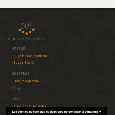
© 2015 Hoteles Argentina.
HOTELES
Sugerir establecimiento
Sugerir Edición
NOSOTROS
Hoteles Argentina
Blog
LEGAL
Condiciones generales
Las cookies de este sitio se usan para personalizar el contenido y
Política de privacidad