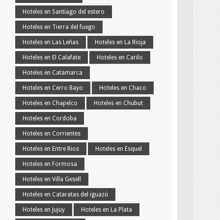
Hoteles en Santiago del estero
Hoteles en Tierra del fuego
Hoteles en Las Leñas
Hoteles en La Rioja
Hoteles en El Calafate
Hoteles en Carilo
Hoteles en Catamarca
Hoteles en Cerro Bayo
Hoteles en Chaco
Hoteles en Chapelco
Hoteles en Chubut
Hoteles en Cordoba
Hoteles en Corrientes
Hoteles en Entre Rios
Hoteles en Esquel
Hoteles en Formosa
Hoteles en Villa Gesell
Hoteles en Cataratas del iguazú
Hoteles en Jujuy
Hoteles en La Plata