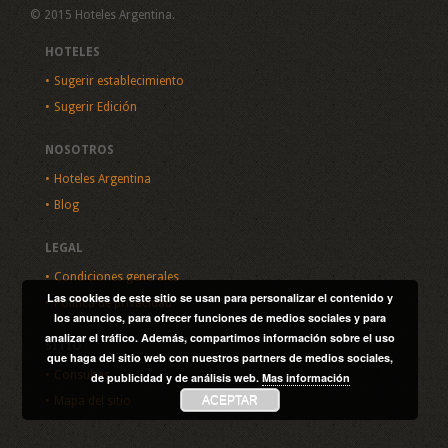
© 2015 Hoteles Argentina.
HOTELES
Sugerir establecimiento
Sugerir Edición
NOSOTROS
Hoteles Argentina
Blog
LEGAL
Condiciones generales
Las cookies de este sitio se usan para personalizar el contenido y
Política de privacidad
los anuncios, para ofrecer funciones de medios sociales y para
analizar el tráfico. Además, compartimos información sobre el uso
SITIO
que haga del sitio web con nuestros partners de medios sociales,
Consultas
de publicidad y de análisis web.
Mas información
ACEPTAR
Mapa del sitio