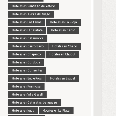
Hoteles en Santiago del estero
Hoteles en Tierra del fuego
Hoteles en Las Leñas
Hoteles en La Rioja
Hoteles en El Calafate
Hoteles en Carilo
Hoteles en Catamarca
Hoteles en Cerro Bayo
Hoteles en Chaco
Hoteles en Chapelco
Hoteles en Chubut
Hoteles en Cordoba
Hoteles en Corrientes
Hoteles en Entre Rios
Hoteles en Esquel
Hoteles en Formosa
Hoteles en Villa Gesell
Hoteles en Cataratas del iguazú
Hoteles en Jujuy
Hoteles en La Plata