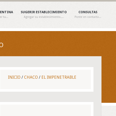
GENTINA
SUGERIR ESTABLECIMIENTO
CONSULTAS
 tu...
Agregar su establecimiento....
Ponte en contacto...
CO
INICIO
/
CHACO
/
EL IMPENETRABLE