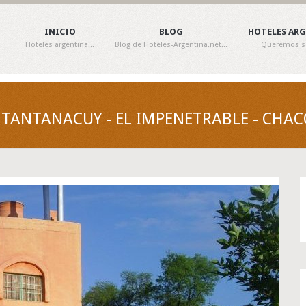
INICIO
BLOG
HOTELES AR
Hoteles argentina...
Blog de Hoteles-Argentina.net...
Queremos ser
TANTANACUY - EL IMPENETRABLE - CHA