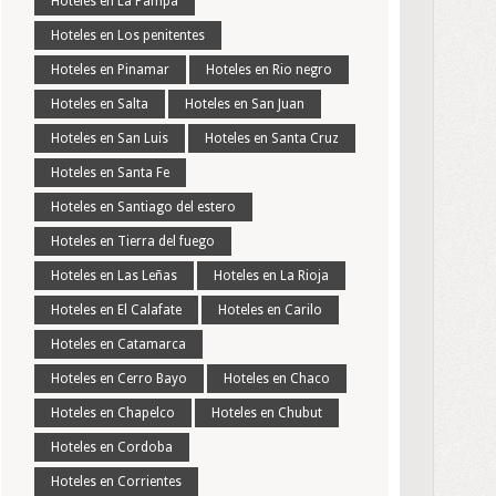
Hoteles en La Pampa
Hoteles en Los penitentes
Hoteles en Pinamar
Hoteles en Rio negro
Hoteles en Salta
Hoteles en San Juan
Hoteles en San Luis
Hoteles en Santa Cruz
Hoteles en Santa Fe
Hoteles en Santiago del estero
Hoteles en Tierra del fuego
Hoteles en Las Leñas
Hoteles en La Rioja
Hoteles en El Calafate
Hoteles en Carilo
Hoteles en Catamarca
Hoteles en Cerro Bayo
Hoteles en Chaco
Hoteles en Chapelco
Hoteles en Chubut
Hoteles en Cordoba
Hoteles en Corrientes