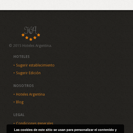
© 2015 Hoteles Argentina.
HOTELES
Sugerir establecimiento
Sugerir Edición
NOSOTROS
Hoteles Argentina
Blog
LEGAL
Condiciones generales
Las cookies de este sitio se usan para personalizar el contenido y
Política de privacidad