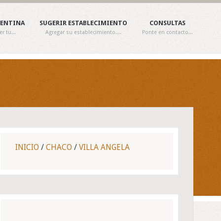
GENTINA
SUGERIR ESTABLECIMIENTO
CONSULTAS
 tu...
Agregar su establecimiento....
Ponte en contacto...
INICIO
/
CHACO
/
VILLA ANGELA