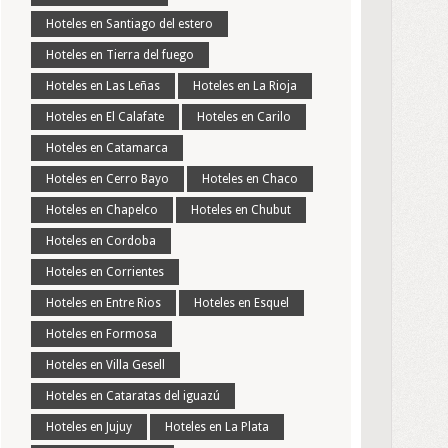
Hoteles en Santiago del estero
Hoteles en Tierra del fuego
Hoteles en Las Leñas
Hoteles en La Rioja
Hoteles en El Calafate
Hoteles en Carilo
Hoteles en Catamarca
Hoteles en Cerro Bayo
Hoteles en Chaco
Hoteles en Chapelco
Hoteles en Chubut
Hoteles en Cordoba
Hoteles en Corrientes
Hoteles en Entre Rios
Hoteles en Esquel
Hoteles en Formosa
Hoteles en Villa Gesell
Hoteles en Cataratas del iguazú
Hoteles en Jujuy
Hoteles en La Plata