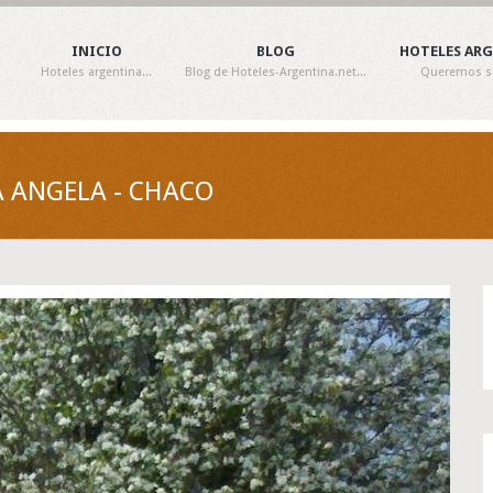
INICIO
BLOG
HOTELES AR
Hoteles argentina...
Blog de Hoteles-Argentina.net...
Queremos ser
A ANGELA - CHACO