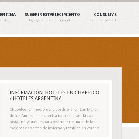
GENTINA
SUGERIR ESTABLECIMIENTO
CONSULTAS
 tu...
Agregar su establecimiento....
Ponte en contacto...
INFORMACIÓN: HOTELES EN CHAPELCO
/ HOTELES ARGENTINA
Chapelco, en medio de la cordillera, en San Martin
de los Andes, se encuentra un centro de ski con
pistas muy buenas para disfrutar de unos de los
mejores deportes de invierno y tambien en verano