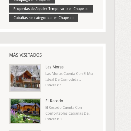
Propiedas de Alquiler Temporario en Chapelco
Cabañas sin categorizar en Chapelco
MÁS VISITADOS
Las Moras
Las Moras Cuenta Con El Mix
Ideal De Comodida...
Estrellas: 1
El Recodo
El Recodo Cuenta Con
Confortables Cabañas De...
Estrellas: 3