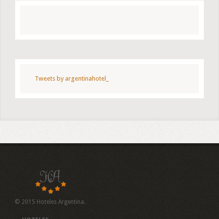
Tweets by argentinahotel_
© 2015 Hoteles Argentina.