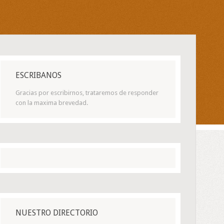
ESCRIBANOS
Gracias por escribirnos, trataremos de responder
con la maxima brevedad.
NUESTRO DIRECTORIO