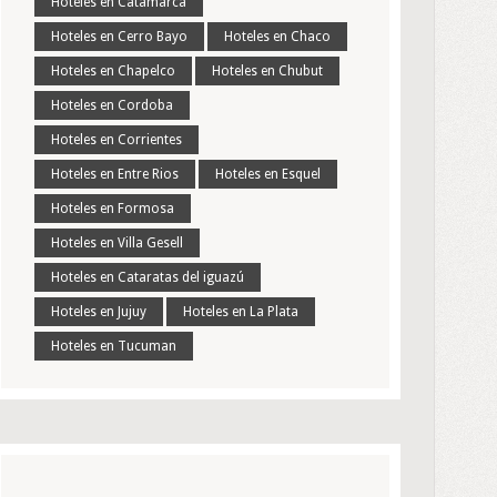
Hoteles en Catamarca
Hoteles en Cerro Bayo
Hoteles en Chaco
Hoteles en Chapelco
Hoteles en Chubut
Hoteles en Cordoba
Hoteles en Corrientes
Hoteles en Entre Rios
Hoteles en Esquel
Hoteles en Formosa
Hoteles en Villa Gesell
Hoteles en Cataratas del iguazú
Hoteles en Jujuy
Hoteles en La Plata
Hoteles en Tucuman