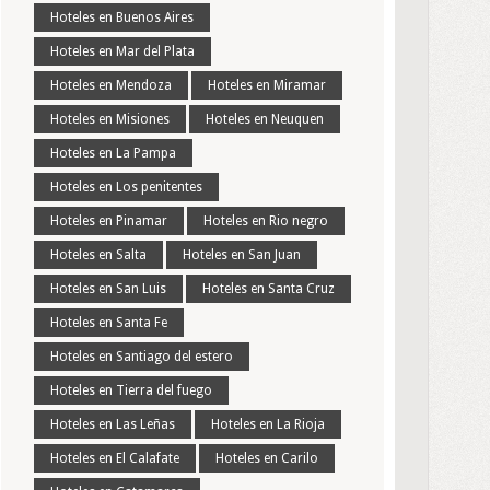
Hoteles en Buenos Aires
Hoteles en Mar del Plata
Hoteles en Mendoza
Hoteles en Miramar
Hoteles en Misiones
Hoteles en Neuquen
Hoteles en La Pampa
Hoteles en Los penitentes
Hoteles en Pinamar
Hoteles en Rio negro
Hoteles en Salta
Hoteles en San Juan
Hoteles en San Luis
Hoteles en Santa Cruz
Hoteles en Santa Fe
Hoteles en Santiago del estero
Hoteles en Tierra del fuego
Hoteles en Las Leñas
Hoteles en La Rioja
Hoteles en El Calafate
Hoteles en Carilo