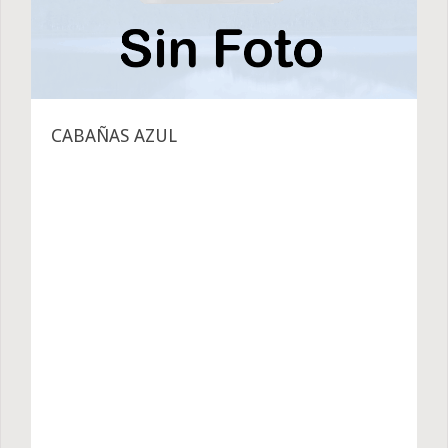
CABAÑAS AZUL