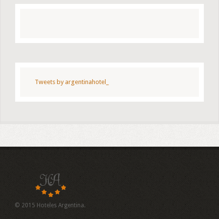
Tweets by argentinahotel_
© 2015 Hoteles Argentina.