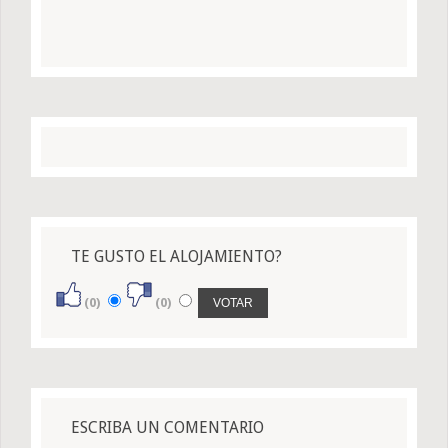
TE GUSTO EL ALOJAMIENTO?
(0)
(0)
ESCRIBA UN COMENTARIO