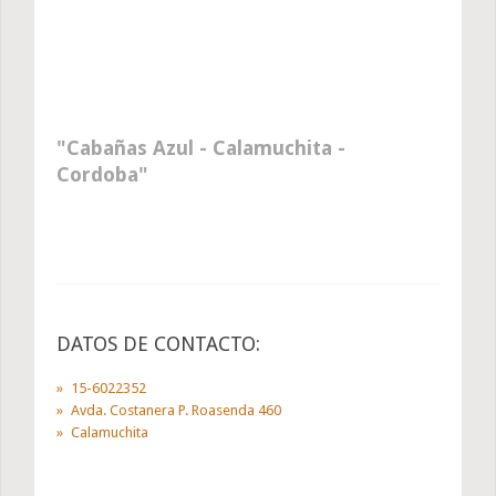
Cabañas Azul - Calamuchita -
Cordoba
DATOS DE CONTACTO:
15-6022352
Avda. Costanera P. Roasenda 460
Calamuchita