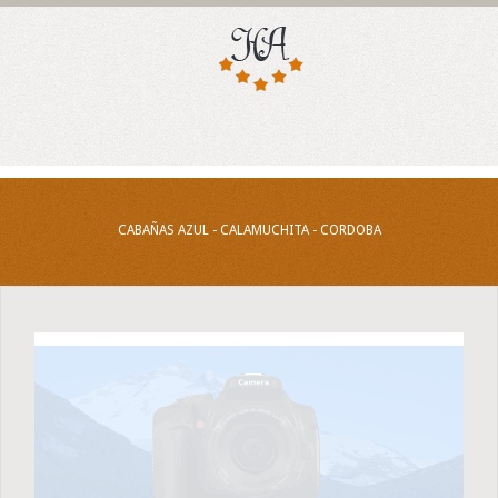
CABAÑAS AZUL - CALAMUCHITA - CORDOBA