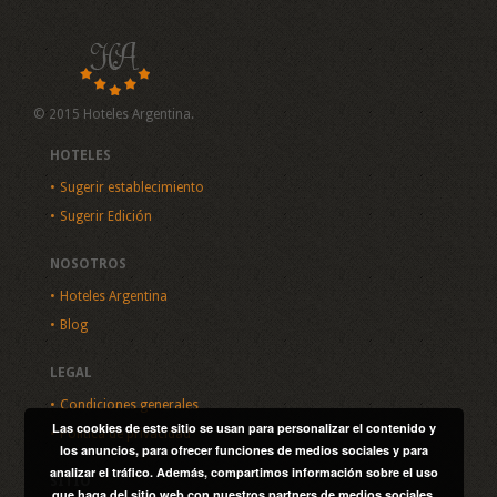
© 2015 Hoteles Argentina.
HOTELES
Sugerir establecimiento
Sugerir Edición
NOSOTROS
Hoteles Argentina
Blog
LEGAL
Condiciones generales
Las cookies de este sitio se usan para personalizar el contenido y
Política de privacidad
los anuncios, para ofrecer funciones de medios sociales y para
analizar el tráfico. Además, compartimos información sobre el uso
SITIO
que haga del sitio web con nuestros partners de medios sociales,