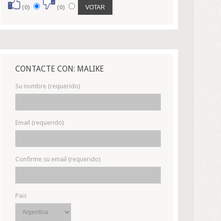
(0)
(0)
CONTACTE CON: MALIKE
Su nombre (requerido)
Email (requerido)
Confirme su email (requerido)
Pais