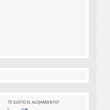
TE GUSTO EL ALOJAMIENTO?