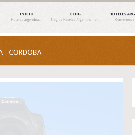
INICIO
BLOG
HOTELES AR
Hoteles argentina...
Blog de Hoteles-Argentina.net...
Queremos ser
A - CORDOBA