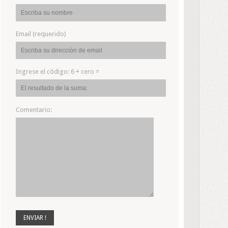
Email (requerido)
Ingrese el código:
6 + cero =
Comentario: