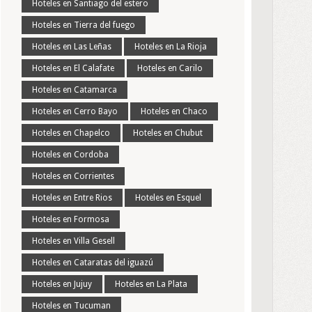
Hoteles en Santiago del estero
Hoteles en Tierra del fuego
Hoteles en Las Leñas
Hoteles en La Rioja
Hoteles en El Calafate
Hoteles en Carilo
Hoteles en Catamarca
Hoteles en Cerro Bayo
Hoteles en Chaco
Hoteles en Chapelco
Hoteles en Chubut
Hoteles en Cordoba
Hoteles en Corrientes
Hoteles en Entre Rios
Hoteles en Esquel
Hoteles en Formosa
Hoteles en Villa Gesell
Hoteles en Cataratas del iguazú
Hoteles en Jujuy
Hoteles en La Plata
Hoteles en Tucuman