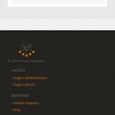
© 2015 Hoteles Argentina.
HOTELES
Sugerir establecimiento
Sugerir Edición
NOSOTROS
Hoteles Argentina
Blog