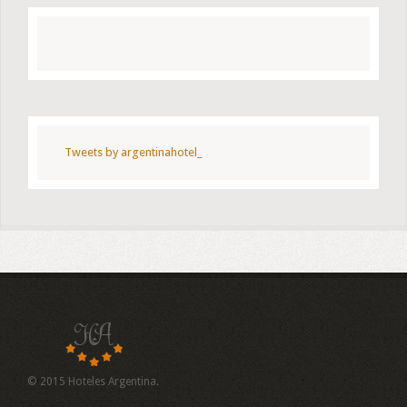
Tweets by argentinahotel_
© 2015 Hoteles Argentina.