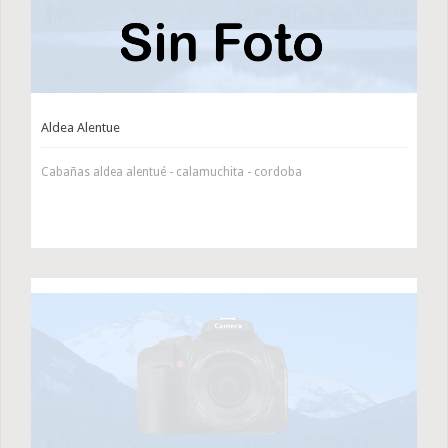
Aldea Alentue
Cabañas aldea alentué - calamuchita - cordoba