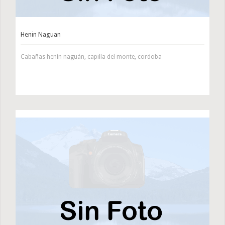
Henin Naguan
Cabañas henín naguán, capilla del monte, cordoba