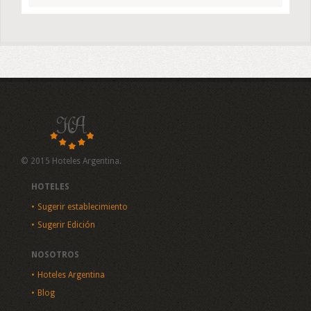
© 2015 Hoteles Argentina.
HOTELES
Sugerir establecimiento
Sugerir Edición
NOSOTROS
Hoteles Argentina
Blog