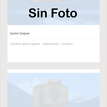
Quime Quipan
Cabañas quime quipan - calamuchita - cordoba