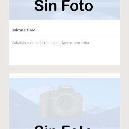
Balcon Del Rio
Cabañás balcon del río - mina clavero - cordoba