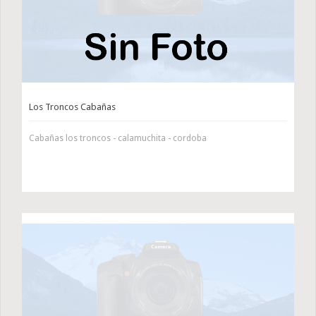
Los Troncos Cabañas
Cabañas los troncos - calamuchita - cordoba