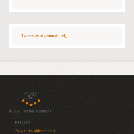
Tweets by argentinahotel_
© 2015 Hoteles Argentina.
HOTELES
Sugerir establecimiento