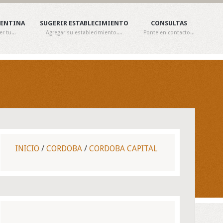
GENTINA
SUGERIR ESTABLECIMIENTO
CONSULTAS
 tu...
Agregar su establecimiento....
Ponte en contacto...
INICIO
/
CORDOBA
/
CORDOBA CAPITAL