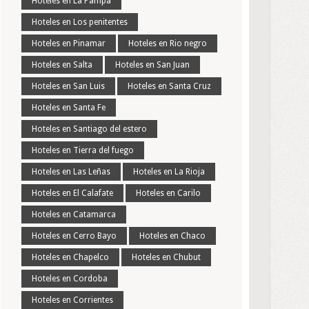
Hoteles en La Pampa
Hoteles en Los penitentes
Hoteles en Pinamar
Hoteles en Rio negro
Hoteles en Salta
Hoteles en San Juan
Hoteles en San Luis
Hoteles en Santa Cruz
Hoteles en Santa Fe
Hoteles en Santiago del estero
Hoteles en Tierra del fuego
Hoteles en Las Leñas
Hoteles en La Rioja
Hoteles en El Calafate
Hoteles en Carilo
Hoteles en Catamarca
Hoteles en Cerro Bayo
Hoteles en Chaco
Hoteles en Chapelco
Hoteles en Chubut
Hoteles en Cordoba
Hoteles en Corrientes