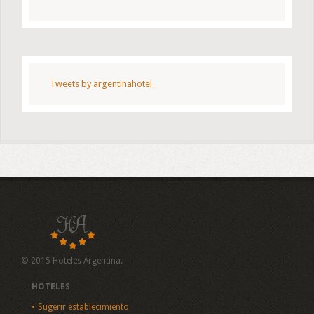
Tweets by argentinahotel_
© 2015 Hoteles Argentina.
HOTELES
Sugerir establecimiento