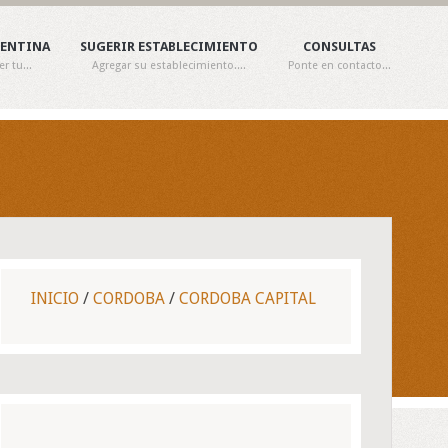
GENTINA
SUGERIR ESTABLECIMIENTO
CONSULTAS
 tu...
Agregar su establecimiento....
Ponte en contacto...
INICIO
/
CORDOBA
/
CORDOBA CAPITAL