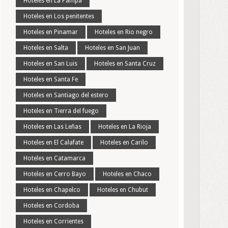
Hoteles en La Pampa
Hoteles en Los penitentes
Hoteles en Pinamar
Hoteles en Rio negro
Hoteles en Salta
Hoteles en San Juan
Hoteles en San Luis
Hoteles en Santa Cruz
Hoteles en Santa Fe
Hoteles en Santiago del estero
Hoteles en Tierra del fuego
Hoteles en Las Leñas
Hoteles en La Rioja
Hoteles en El Calafate
Hoteles en Carilo
Hoteles en Catamarca
Hoteles en Cerro Bayo
Hoteles en Chaco
Hoteles en Chapelco
Hoteles en Chubut
Hoteles en Cordoba
Hoteles en Corrientes