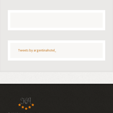
Tweets by argentinahotel_