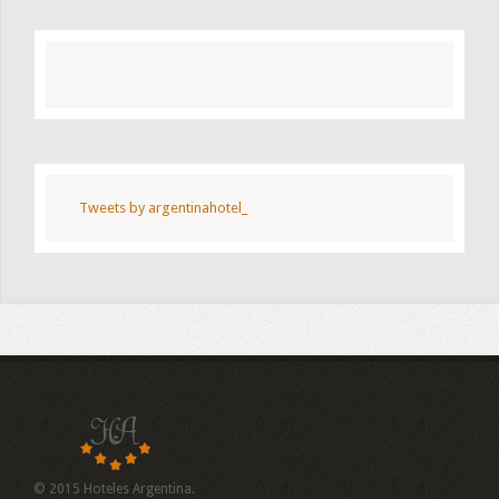
Tweets by argentinahotel_
© 2015 Hoteles Argentina.