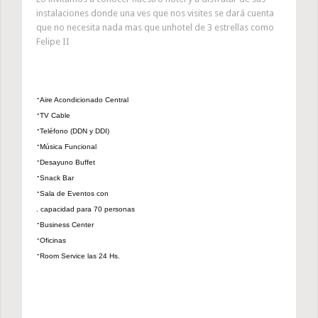
instalaciones donde una ves que nos visites se dará cuenta
que no necesita nada mas que unhotel de 3 estrellas como
Felipe II
·
Aire Acondicionado Central
·
TV Cable
·
Teléfono (DDN y DDI)
·
Música Funcional
·
Desayuno Buffet
·
Snack Bar
·
Sala de Eventos con
. capacidad para 70 personas
·
Business Center
·
Oficinas
·
Room Service las 24 Hs.