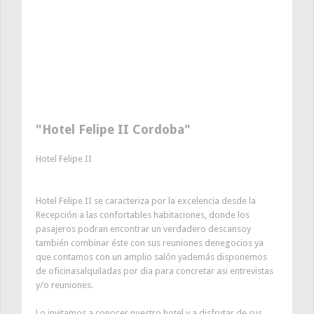
Hotel Felipe II Cordoba
Hotel Felipe II
Hotel Felipe II se caracteriza por la excelencia desde la
Recepción a las confortables habitaciones, donde los
pasajeros podran encontrar un verdadero descansoy
también combinar éste con sus reuniones denegocios ya
que contamos con un amplio salón yademás disponemos
de oficinasalquiladas por dia para concretar asi entrevistas
y/o reuniones.
Lo invitamos a conocer nuestro hotel y a disfrutar de sus