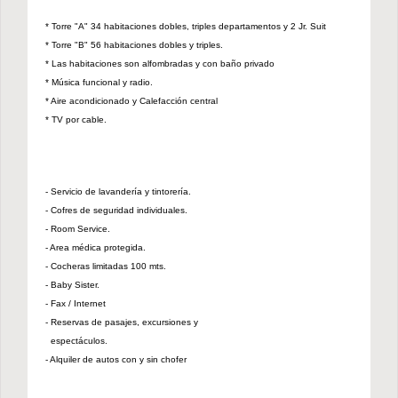
* Torre "A" 34 habitaciones dobles, triples departamentos y 2 Jr. Suit
* Torre "B" 56 habitaciones dobles y triples.
* Las habitaciones son alfombradas y con baño privado
* Música funcional y radio.
* Aire acondicionado y Calefacción central
* TV por cable.
- Servicio de lavandería y tintorería.
- Cofres de seguridad individuales.
- Room Service.
- Area médica protegida.
- Cocheras limitadas 100 mts.
- Baby Sister.
- Fax / Internet
- Reservas de pasajes, excursiones y
..
espectáculos.
- Alquiler de autos con y sin chofer