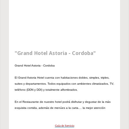
Grand Hotel Astoria - Cordoba
Grand Hotel Astoria - Cordoba
El Grand Astoria Hotel cuenta con habitaciones dobles, simples, triples,
suites y departamentos. Todos equipados con ambientes climatizados, TV,
teléfono (DDN y DDI) y totalmente alfombrados.
En el Restaurante de nuestro hotel podrá disfrutar y degustar de la más
exquisita comida, además de menúes a la carta.... la mejor atención
Guía de Servicio