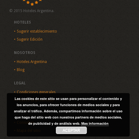
© 2015 Hoteles Argentina.
HOTELES
Sugerir establecimiento
Sugerir Edición
NOSOTROS
Hoteles Argentina
Blog
LEGAL
Condiciones generales
Las cookies de este sitio se usan para personalizar el contenido y
Política de privacidad
los anuncios, para ofrecer funciones de medios sociales y para
analizar el tráfico. Además, compartimos información sobre el uso
SITIO
que haga del sitio web con nuestros partners de medios sociales,
Consultas
de publicidad y de análisis web.
Mas información
ACEPTAR
Mapa del sitio