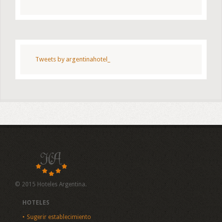
Tweets by argentinahotel_
© 2015 Hoteles Argentina.
HOTELES
Sugerir establecimiento