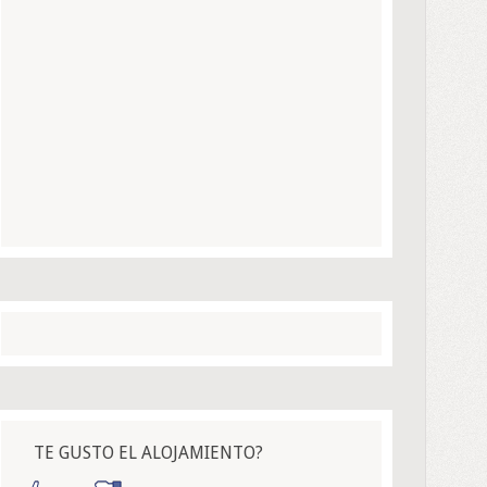
TE GUSTO EL ALOJAMIENTO?