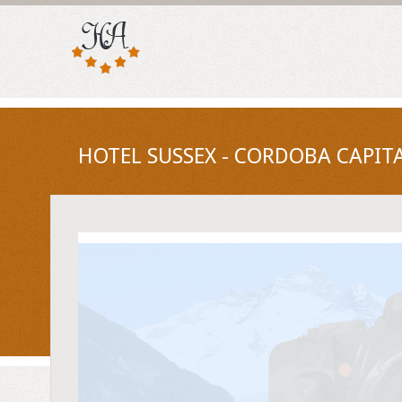
HOTEL SUSSEX - CORDOBA CAPIT