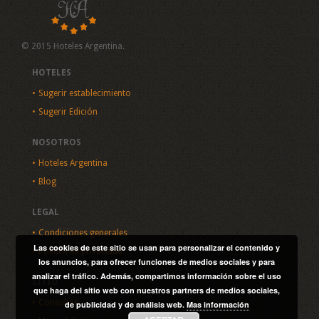
© 2015 Hoteles Argentina.
HOTELES
Sugerir establecimiento
Sugerir Edición
NOSOTROS
Hoteles Argentina
Blog
LEGAL
Condiciones generales
Las cookies de este sitio se usan para personalizar el contenido y
Política de privacidad
los anuncios, para ofrecer funciones de medios sociales y para
analizar el tráfico. Además, compartimos información sobre el uso
SITIO
que haga del sitio web con nuestros partners de medios sociales,
Consultas
de publicidad y de análisis web.
Mas información