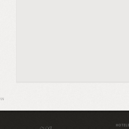
\N
HOTEL