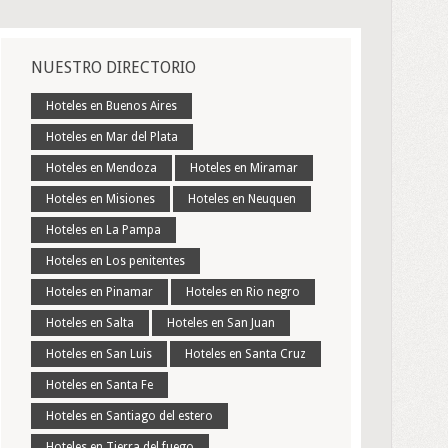
NUESTRO DIRECTORIO
Hoteles en Buenos Aires
Hoteles en Mar del Plata
Hoteles en Mendoza
Hoteles en Miramar
Hoteles en Misiones
Hoteles en Neuquen
Hoteles en La Pampa
Hoteles en Los penitentes
Hoteles en Pinamar
Hoteles en Rio negro
Hoteles en Salta
Hoteles en San Juan
Hoteles en San Luis
Hoteles en Santa Cruz
Hoteles en Santa Fe
Hoteles en Santiago del estero
Hoteles en Tierra del fuego