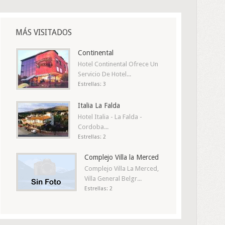
MÁS VISITADOS
Continental
Hotel Continental Ofrece Un
Servicio De Hotel...
Estrellas: 3
Italia La Falda
Hotel Italia - La Falda -
Cordoba...
Estrellas: 2
Complejo Villa la Merced
Complejo Villa La Merced,
Villa General Belgr...
Estrellas: 2