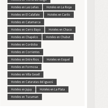
Hoteles en Las Leñas
Hoteles en La Rioja
Hoteles en El Calafate
Hoteles en Carilo
Hoteles en Catamarca
Hoteles en Cerro Bayo
Hoteles en Chaco
Hoteles en Chapelco
Hoteles en Chubut
Hoteles en Cordoba
Hoteles en Corrientes
Hoteles en Entre Rios
Hoteles en Esquel
Hoteles en Formosa
Hoteles en Villa Gesell
Hoteles en Cataratas del iguazú
Hoteles en Jujuy
Hoteles en La Plata
Hoteles en Tucuman