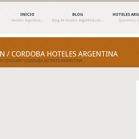
INICIO
BLOG
HOTELES AR
Hoteles argentina...
Blog de Hoteles-Argentina.net...
Queremos ser
IN / CORDOBA HOTELES ARGENTINA
 EN COSQUIN / CORDOBA HOTELES ARGENTINA