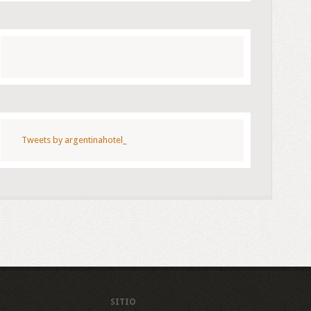
Tweets by argentinahotel_
SITIO